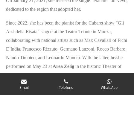
On January 21, 2021, she released the single "Planare" on Vevo,
dedicated to the region that adopted her.
Since 2022, she has been the pianist for the Cabaret show "Gli
Assi della Risata" staged at the Teatro Triante in Monza,
collaborating with national artists such as Max Cavallari of Fichi
D'India, Francesco Rizzuto, Germano Lanzoni, Rocco Barbaro,
Nando Timoteo, and Leonardo Manera. With the latter, he/she
performed on May 23 at
Area Zelig
in the historic Theater of
Viale Monza (MI).
Email
Telefono
WhatsApp
© 2023 - 2026 Rosemary Enea Official
Fornito da
Webador