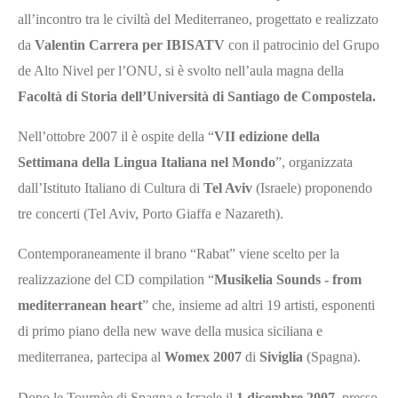
all’incontro tra le civiltà del Mediterraneo, progettato e realizzato
da
Valentìn Carrera per IBISATV
con il patrocinio del Grupo
de Alto Nivel per l’ONU, si è svolto nell’aula magna della
Facoltà di Storia dell’Università di Santiago de Compostela.
Nell’ottobre 2007 il è ospite della “
VII edizione della
Settimana della Lingua Italiana nel Mondo
”, organizzata
dall’Istituto Italiano di Cultura di
Tel Aviv
(Israele) proponendo
tre concerti (Tel Aviv, Porto Giaffa e Nazareth).
Contemporaneamente il brano “Rabat” viene scelto per la
realizzazione del CD compilation “
Musikelia Sounds - from
mediterranean heart
” che, insieme ad altri 19 artisti, esponenti
di primo piano della new wave della musica siciliana e
mediterranea, partecipa al
Womex 2007
di
Siviglia
(Spagna).
Dopo le Tournèe di Spagna e Israele il
1 dicembre 2007
, presso