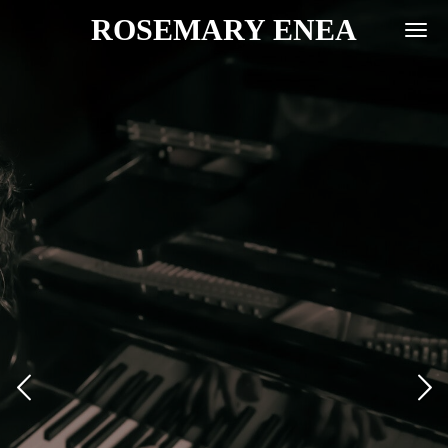
ROSEMARY ENEA
Vai
al
contenuto
principale