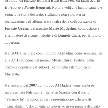
Scaldati
, da
Ignazio Buttita
a
Rosa Balistreri
, da
Luigi Maria
Burruano
a
Paride Benassai
. Nomi e volti che hanno cantato e
segnato la storia del teatro siciliano e non solo. Per la
realizzazione dell’album, si è avvalsa della collaborazione di
Ignazio Garsia
, del maestro
Mario Modestini
, compositore e
arrangiatore di alcune melodie e di
Daniele Ciprì
, per la foto di
copertina.
Nel 2006 si esibisce con il gruppo Al Madina come semifinalista
alla
XVII
edizione del premio
Musicultura
(Festival della
canzone popolare e d’autore) Teatro della Filarmonica di
Macerata.
Nel
giugno del 2007
col gruppo Al Madina viene scelta per
rappresentare Palermo (e l’Italia) in Spagna con il brano
“Palermo tu”. Il concerto per la presentazione ufficiale di
“Linatakalam”, documentario televisivo in sei puntate dedicato