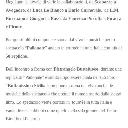
Negli anni si avvale di varie le collaborazioni, da
Scaparro a
Avogadro
, da
Luca Lo Bianco a Dario Carnovale
, da
L.M.
Burruano
a
Giorgio Li Bassi
, da
Vincenzo Pirrotta
a
Ficarra
e Picone
.
Per questi ultimi compone e suona dal vivo le musiche per lo
spettacolo “
Pallonate
” andato in tournèe in tutta Italia con più di
50 repliche
.
Dall’incontro a Roma con
Pietrangelo Buttafuoco
, durante una
replica di “Pallonate” e subito dopo essere citata nel suo libro
“
Buttanissima Sicilia
” compone e suona dal vivo anche le
musiche dello spettacolo che prende il nome proprio dallo stesso
libro. Lo spettacolo viene portato in tournèe in tutta Italia e
vanta diversi sold out come quelli nella sala grande del Teatro
Biondo di Palermo.