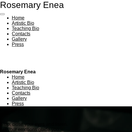
Rosemary Enea
Vai
al
contenuto
Home
principale
Artistic Bio
Teaching Bio
Contacts
Gallery
Press
Rosemary Enea
Home
Artistic Bio
Teaching Bio
Contacts
Gallery
Press
Stop, close your eyes and lisren.
Let your emotions guide you.