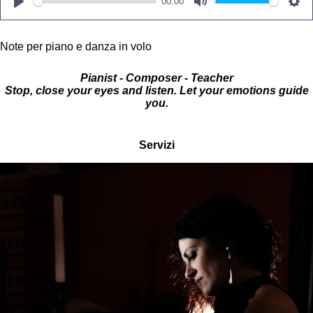
00:00
e
t
T
T
k
b
a
o
u
e
P
M
S
o
g
k
b
d
l
u
e
o
r
e
I
Note per piano e danza in volo
a
t
t
k
a
n
m
y
e
t
Pianist - Composer - Teacher
Stop, close your eyes and listen. Let your emotions guide
i
you.
n
g
Servizi
s